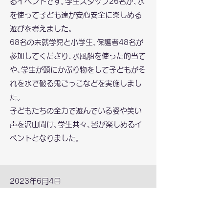
るイベントです｡学生スタッフ26名が､
水
を使って子ども達が安心安全に楽しめる
遊びを考えました。
68名の未就学児と小学生､保護者48名が
参加してくださり､
水風船を使った的当て
や､学生が頭にかぶり物をして子どもがそ
れを水で破る鬼ごっこなどを実施しまし
た。
子どもたちの全力で遊んでいる姿や笑い
声を沢山聞け､学生共々､皆が楽しめるイ
ベントとなりました｡
2023年6月4日
｢まつばら阪南モルックフェスティ
バル｣を開催しました！