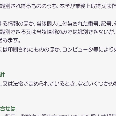
識別され得るもののうち､本学が業務上取得又は
する情報のほか､当該個人に付与された番号､記号､
識別できる又は当該情報のみでは識別できないが
含みます。
くは印刷されたもののほか､コンピュータ等により
針
､又は法令で定められているとき､などいくつかの
合せは