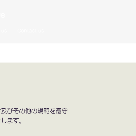
UB
 us
Contact us
令及びその他の規範を遵守
します｡